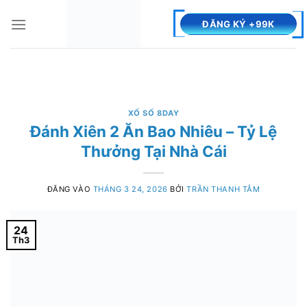
Bỏ
ĐĂNG KÝ +99K
qua
nội
dung
XỔ SỐ 8DAY
Đánh Xiên 2 Ăn Bao Nhiêu – Tỷ Lệ
Thưởng Tại Nhà Cái
ĐĂNG VÀO
THÁNG 3 24, 2026
BỞI
TRẦN THANH TÂM
24
Th3