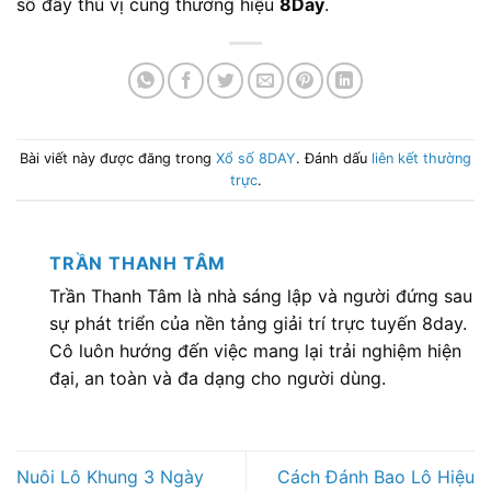
số đầy thú vị cùng thương hiệu
8Day
.
Bài viết này được đăng trong
Xổ số 8DAY
. Đánh dấu
liên kết thường
trực
.
TRẦN THANH TÂM
Trần Thanh Tâm là nhà sáng lập và người đứng sau
sự phát triển của nền tảng giải trí trực tuyến 8day.
Cô luôn hướng đến việc mang lại trải nghiệm hiện
đại, an toàn và đa dạng cho người dùng.
Nuôi Lô Khung 3 Ngày
Cách Đánh Bao Lô Hiệu