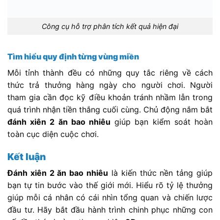
Công cụ hỗ trợ phân tích kết quả hiện đại
Tìm hiểu quy định từng vùng miền
Mỗi tỉnh thành đều có những quy tắc riêng về cách
thức trả thưởng hàng ngày cho người chơi. Người
tham gia cần đọc kỹ điều khoản tránh nhầm lẫn trong
quá trình nhận tiền thắng cuối cùng. Chủ động nắm bắt
đánh xiên 2 ăn bao nhiêu
giúp bạn kiểm soát hoàn
toàn cục diện cuộc chơi.
Kết luận
Đánh xiên 2 ăn bao nhiêu
là kiến thức nền tảng giúp
bạn tự tin bước vào thế giới mới. Hiểu rõ tỷ lệ thưởng
giúp mỗi cá nhân có cái nhìn tổng quan và chiến lược
đầu tư. Hãy bắt đầu hành trình chinh phục những con