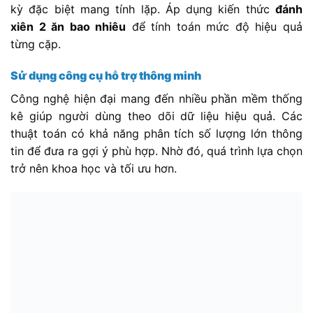
kỳ đặc biệt mang tính lặp. Áp dụng kiến thức
đánh
xiên 2 ăn bao nhiêu
để tính toán mức độ hiệu quả
từng cặp.
Sử dụng công cụ hỗ trợ thông minh
Công nghệ hiện đại mang đến nhiều phần mềm thống
kê giúp người dùng theo dõi dữ liệu hiệu quả. Các
thuật toán có khả năng phân tích số lượng lớn thông
tin để đưa ra gợi ý phù hợp. Nhờ đó, quá trình lựa chọn
trở nên khoa học và tối ưu hơn.