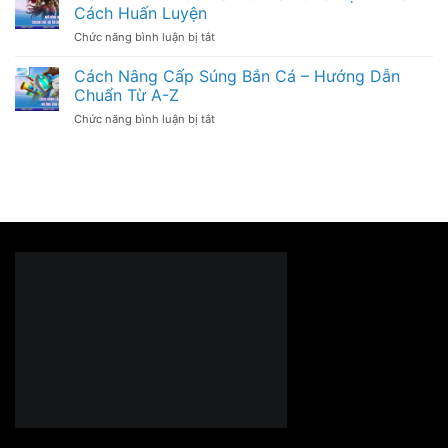
Gà
Cấp
Cách Huấn Luyện
Chọi
Mới
Chức năng bình luận bị tắt
ở
Có
Nhất
Mô
Thể
Năm
Hình
Cách Nâng Cấp Súng Bắn Cá – Hướng Dẫn
Lực
2026
Nuôi
Tốt
Chuẩn Từ A-Z
Gà
Hiệu
Chức năng bình luận bị tắt
ở
Đá
Quả
Cách
–
Cho
Nâng
Chuẩn
Sư
Cấp
Chế
Kê
Súng
Độ
Bắn
Ăn
Cá
Đến
–
Cách
Hướng
Huấn
Dẫn
Luyện
Chuẩn
Từ
A-
Z