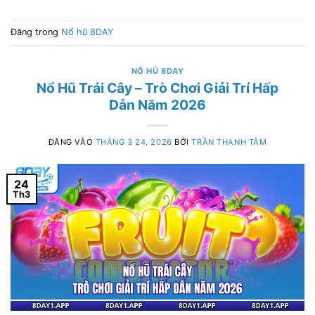
Đăng trong
Nổ hũ 8DAY
NỔ HŨ 8DAY
Nổ Hũ Trái Cây – Trò Chơi Giải Trí Hấp
Dẫn Năm 2026
ĐĂNG VÀO
THÁNG 3 24, 2026
BỞI
TRẦN THANH TÂM
24
Th3