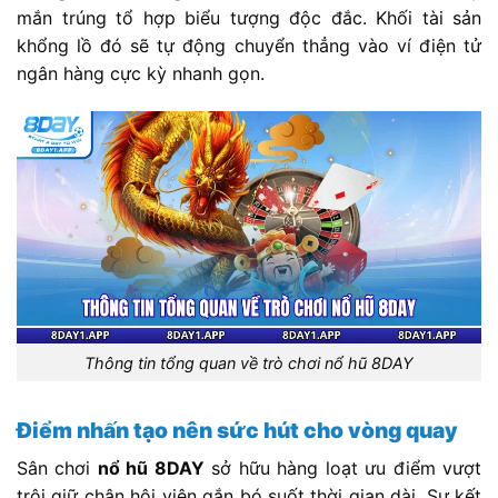
mắn trúng tổ hợp biểu tượng độc đắc. Khối tài sản
khổng lồ đó sẽ tự động chuyển thẳng vào ví điện tử
ngân hàng cực kỳ nhanh gọn.
Thông tin tổng quan về trò chơi nổ hũ 8DAY
Điểm nhấn tạo nên sức hút cho vòng quay
Sân chơi
nổ hũ 8DAY
sở hữu hàng loạt ưu điểm vượt
trội giữ chân hội viên gắn bó suốt thời gian dài. Sự kết