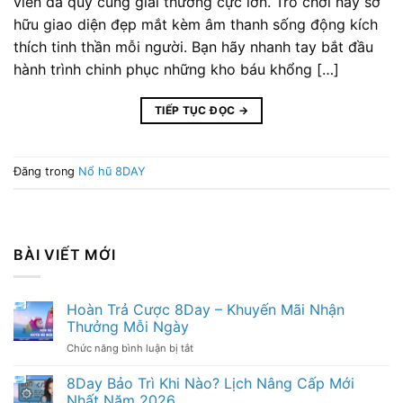
viên đá quý cùng giải thưởng cực lớn. Trò chơi này sở
hữu giao diện đẹp mắt kèm âm thanh sống động kích
thích tinh thần mỗi người. Bạn hãy nhanh tay bắt đầu
hành trình chinh phục những kho báu khổng […]
TIẾP TỤC ĐỌC
→
Đăng trong
Nổ hũ 8DAY
BÀI VIẾT MỚI
Hoàn Trả Cược 8Day – Khuyến Mãi Nhận
Thưởng Mỗi Ngày
Chức năng bình luận bị tắt
ở
Hoàn
Trả
8Day Bảo Trì Khi Nào? Lịch Nâng Cấp Mới
Cược
Nhất Năm 2026