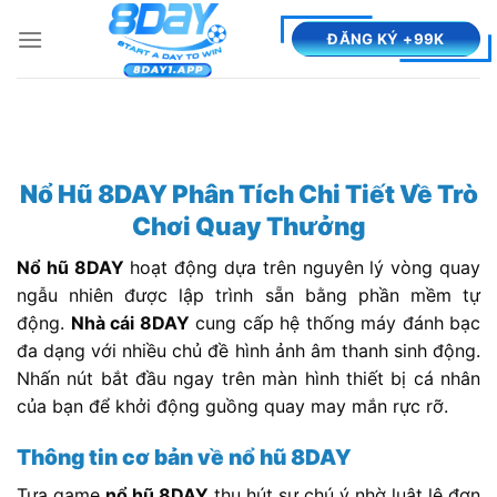
Bỏ
ĐĂNG KÝ +99K
qua
nội
dung
Nổ Hũ 8DAY Phân Tích Chi Tiết Về Trò
Chơi Quay Thưởng
Nổ hũ 8DAY
hoạt động dựa trên nguyên lý vòng quay
ngẫu nhiên được lập trình sẵn bằng phần mềm tự
động.
Nhà cái 8DAY
cung cấp hệ thống máy đánh bạc
đa dạng với nhiều chủ đề hình ảnh âm thanh sinh động.
Nhấn nút bắt đầu ngay trên màn hình thiết bị cá nhân
của bạn để khởi động guồng quay may mắn rực rỡ.
Thông tin cơ bản về nổ hũ 8DAY
Tựa game
nổ hũ 8DAY
thu hút sự chú ý nhờ luật lệ đơn