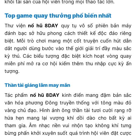
khối tài sản của hội viên trong mọi thao tác lớn.
Top game quay thưởng phổ biến nhất
Thư viện
nổ hũ 8DAY
quy tụ vô số phiên bản máy
đánh bạc sở hữu phong cách thiết kế độc đáo riêng
biệt. Mỗi trò chơi mang một cốt truyện cuốn hút dẫn
dắt người dùng bước vào thế giới giải trí đầy màu sắc
kỳ thú. Các biểu tượng đặc biệt kích hoạt vòng quay
miễn phí mở ra cơ hội kiếm thêm thu nhập cực kỳ ấn
tượng.
Thần tài giáng lâm may mắn
Tác phẩm
nổ hũ 8DAY
kinh điển mang đậm bản sắc
văn hóa phương Đông truyền thống với tông màu đỏ
vàng chủ đạo. Hình ảnh ông thần tài tươi cười rạng rỡ
hứa hẹn mang lại vượng khí dồi dào cho bất kỳ ai
tham gia. Âm nhạc nền vui nhộn tạo không khí tưng
bừng phấn khởi xuyên suốt quá trình hội viên đặt cược