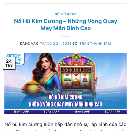
NỔ HŨ 8DAY
Nổ Hũ Kim Cương – Những Vòng Quay
May Mắn Đỉnh Cao
ĐĂNG VÀO
THÁNG 3 24, 2026
BỞI
TRẦN THANH TÂM
24
Th3
Nổ hũ kim cương luôn hấp dẫn nhờ sự lấp lánh của các