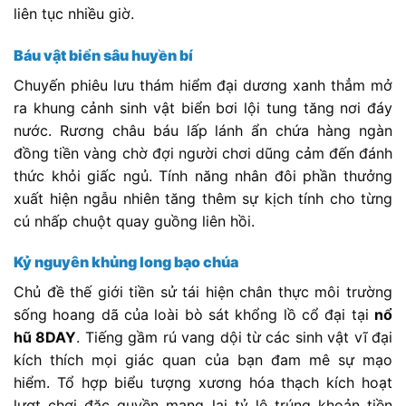
liên tục nhiều giờ.
Báu vật biển sâu huyền bí
Chuyến phiêu lưu thám hiểm đại dương xanh thẳm mở
ra khung cảnh sinh vật biển bơi lội tung tăng nơi đáy
nước. Rương châu báu lấp lánh ẩn chứa hàng ngàn
đồng tiền vàng chờ đợi người chơi dũng cảm đến đánh
thức khỏi giấc ngủ. Tính năng nhân đôi phần thưởng
xuất hiện ngẫu nhiên tăng thêm sự kịch tính cho từng
cú nhấp chuột quay guồng liên hồi.
Kỷ nguyên khủng long bạo chúa
Chủ đề thế giới tiền sử tái hiện chân thực môi trường
sống hoang dã của loài bò sát khổng lồ cổ đại tại
nổ
hũ 8DAY
. Tiếng gầm rú vang dội từ các sinh vật vĩ đại
kích thích mọi giác quan của bạn đam mê sự mạo
hiểm. Tổ hợp biểu tượng xương hóa thạch kích hoạt
lượt chơi đặc quyền mang lại tỷ lệ trúng khoản tiền