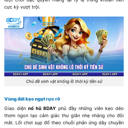
cực kỳ vượt trội.
Chủ đề sinh vật khổng lồ thời kỳ tiền sử
Vùng đất kẹo ngọt rực rỡ
Giao diện
nổ hũ 8DAY
phủ đầy những viên kẹo dẻo
thơm ngon tạo cảm giác thư giãn nhẹ nhàng cho đôi
mắt. Lối chơi sụp đổ theo chuỗi phản ứng dây chuyền