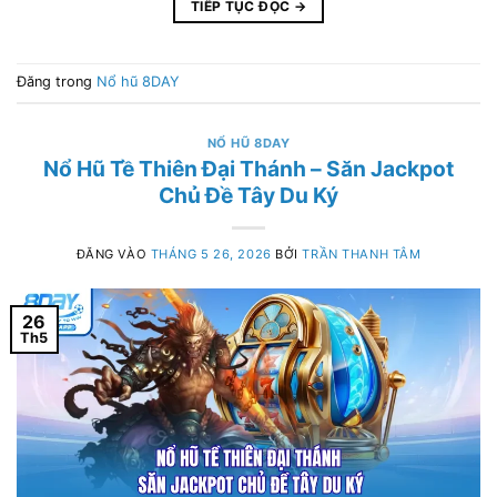
TIẾP TỤC ĐỌC
→
Đăng trong
Nổ hũ 8DAY
NỔ HŨ 8DAY
Nổ Hũ Tề Thiên Đại Thánh – Săn Jackpot
Chủ Đề Tây Du Ký
ĐĂNG VÀO
THÁNG 5 26, 2026
BỞI
TRẦN THANH TÂM
26
Th5