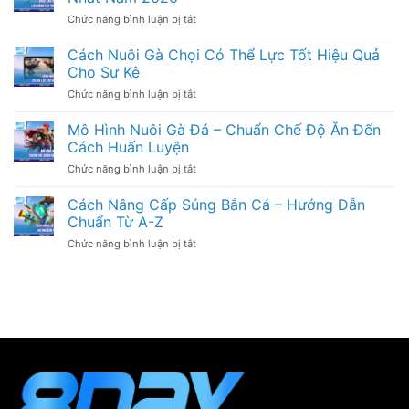
8Day
Chức năng bình luận bị tắt
ở
–
8Day
Khuyến
Bảo
Cách Nuôi Gà Chọi Có Thể Lực Tốt Hiệu Quả
Mãi
Trì
Nhận
Cho Sư Kê
Khi
Thưởng
Chức năng bình luận bị tắt
ở
Nào?
Mỗi
Cách
Lịch
Ngày
Nuôi
Mô Hình Nuôi Gà Đá – Chuẩn Chế Độ Ăn Đến
Nâng
Gà
Cấp
Cách Huấn Luyện
Chọi
Mới
Chức năng bình luận bị tắt
ở
Có
Nhất
Mô
Thể
Năm
Hình
Cách Nâng Cấp Súng Bắn Cá – Hướng Dẫn
Lực
2026
Nuôi
Tốt
Chuẩn Từ A-Z
Gà
Hiệu
Chức năng bình luận bị tắt
ở
Đá
Quả
Cách
–
Cho
Nâng
Chuẩn
Sư
Cấp
Chế
Kê
Súng
Độ
Bắn
Ăn
Cá
Đến
–
Cách
Hướng
Huấn
Dẫn
Luyện
Chuẩn