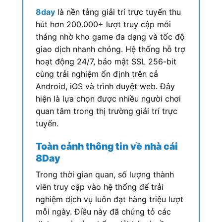
8day
là nền tảng giải trí trực tuyến thu
hút hơn 200.000+ lượt truy cập mỗi
tháng nhờ kho game đa dạng và tốc độ
giao dịch nhanh chóng. Hệ thống hỗ trợ
hoạt động 24/7, bảo mật SSL 256-bit
cùng trải nghiệm ổn định trên cả
Android, iOS và trình duyệt web. Đây
hiện là lựa chọn được nhiều người chơi
quan tâm trong thị trường giải trí trực
tuyến.
Toàn cảnh thông tin về nhà cái
8Day
Trong thời gian quan, số lượng thành
viên truy cập vào hệ thống để trải
nghiệm dịch vụ luôn đạt hàng triệu lượt
mỗi ngày. Điều này đã chứng tỏ các