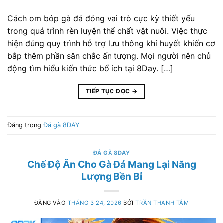
Cách om bóp gà đá đóng vai trò cực kỳ thiết yếu
trong quá trình rèn luyện thể chất vật nuôi. Việc thực
hiện đúng quy trình hỗ trợ lưu thông khí huyết khiến cơ
bắp thêm phần săn chắc ấn tượng. Mọi người nên chủ
động tìm hiểu kiến thức bổ ích tại 8Day. […]
TIẾP TỤC ĐỌC
→
Đăng trong
Đá gà 8DAY
ĐÁ GÀ 8DAY
Chế Độ Ăn Cho Gà Đá Mang Lại Năng
Lượng Bền Bỉ
ĐĂNG VÀO
THÁNG 3 24, 2026
BỞI
TRẦN THANH TÂM