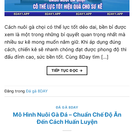
Cách nuôi gà chọi có thể lực tốt dẻo dai, bền bỉ được
xem là một trong những bí quyết quan trọng nhất mà
nhiều sư kê mong muốn nắm giữ. Khi áp dụng đúng
cách, chiến kê sẽ nhanh chóng đạt được phong độ thi
đấu đỉnh cao, sức bền tốt. Cùng 8Day tìm […]
TIẾP TỤC ĐỌC
→
Đăng trong
Đá gà 8DAY
ĐÁ GÀ 8DAY
Mô Hình Nuôi Gà Đá – Chuẩn Chế Độ Ăn
Đến Cách Huấn Luyện