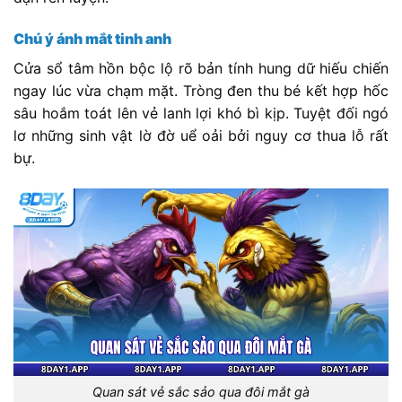
Chú ý ánh mắt tinh anh
Cửa sổ tâm hồn bộc lộ rõ bản tính hung dữ hiếu chiến
ngay lúc vừa chạm mặt. Tròng đen thu bé kết hợp hốc
sâu hoắm toát lên vẻ lanh lợi khó bì kịp. Tuyệt đối ngó
lơ những sinh vật lờ đờ uể oải bởi nguy cơ thua lỗ rất
bự.
Quan sát vẻ sắc sảo qua đôi mắt gà