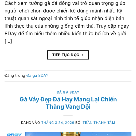
Cách xem tướng gà đá đóng vai trò quan trọng giúp
người chơi chọn được chiến kê dũng mãnh nhất. Kỹ
thuật quan sát ngoại hình tinh tế giúp nhận diện bản
lĩnh thực thụ của những giống cầm thủ. Truy cập ngay
8Day để tìm hiểu thêm nhiều kiến thức bổ ích về giới
[…]
TIẾP TỤC ĐỌC
→
Đăng trong
Đá gà 8DAY
ĐÁ GÀ 8DAY
Gà Vảy Đẹp Đá Hay Mang Lại Chiến
Thắng Vang Dội
ĐĂNG VÀO
THÁNG 3 24, 2026
BỞI
TRẦN THANH TÂM