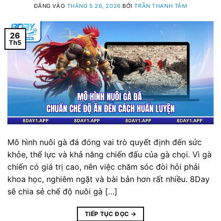
ĐĂNG VÀO
THÁNG 5 26, 2026
BỞI
TRẦN THANH TÂM
26
Th5
Mô hình nuôi gà đá đóng vai trò quyết định đến sức
khỏe, thể lực và khả năng chiến đấu của gà chọi. Vì gà
chiến có giá trị cao, nên việc chăm sóc đòi hỏi phải
khoa học, nghiêm ngặt và bài bản hơn rất nhiều. 8Day
sẽ chia sẻ chế độ nuôi gà […]
TIẾP TỤC ĐỌC
→