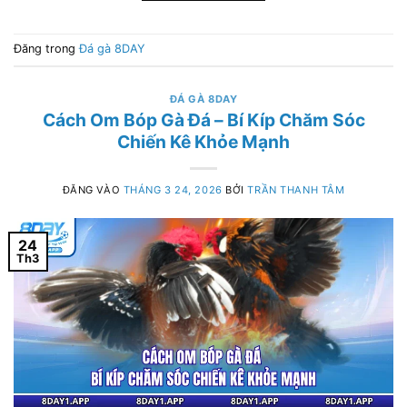
Đăng trong
Đá gà 8DAY
ĐÁ GÀ 8DAY
Cách Om Bóp Gà Đá – Bí Kíp Chăm Sóc
Chiến Kê Khỏe Mạnh
ĐĂNG VÀO
THÁNG 3 24, 2026
BỞI
TRẦN THANH TÂM
24
Th3