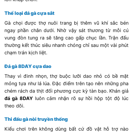
Thể loại đá gà cựa sắt
Gà chọi được thợ nuôi trang bị thêm vũ khí sắc bén
ngay phần chân dưới. Nhờ vậy sát thương từ mỗi cú
vung đòn tung ra sẽ tăng cao gấp chục lần. Trận đấu
thường kết thúc siêu nhanh chóng chỉ sau một vài phút
chạm trán kịch liệt.
Đá gà 8DAY cựa dao
Thay vì đinh nhọn, thợ buộc lưỡi dao nhỏ có bề mặt
mỏng tựa như lá lúa. Đặc điểm trên tạo nên những pha
chém rách da thịt đối phương cực kỳ tàn bạo. Khán giả
đá gà 8DAY
luôn cảm nhận rõ sự hồi hộp tột độ lúc
theo dõi.
Thi đấu gà nòi truyền thống
Kiểu chơi trên không dùng bất cứ đồ vật hỗ trợ nào