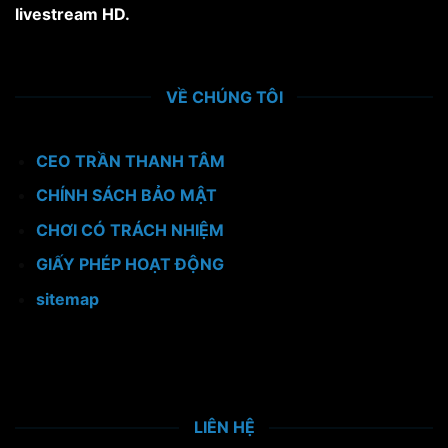
livestream HD.
VỀ CHÚNG TÔI
CEO TRẦN THANH TÂM
CHÍNH SÁCH BẢO MẬT
CHƠI CÓ TRÁCH NHIỆM
GIẤY PHÉP HOẠT ĐỘNG
sitemap
LIÊN HỆ